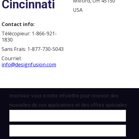
Cincinnati
Milford, OH 45150
USA
Contact info:
Télécopieur: 1-866-921-
1830
Sans Frais: 1-877-730-5043
Courriel:
info@designfusion.com
Inscrivez-vous à notre infolettre pour recevoir des
nouvelles de vos applications et des offres spéciales.